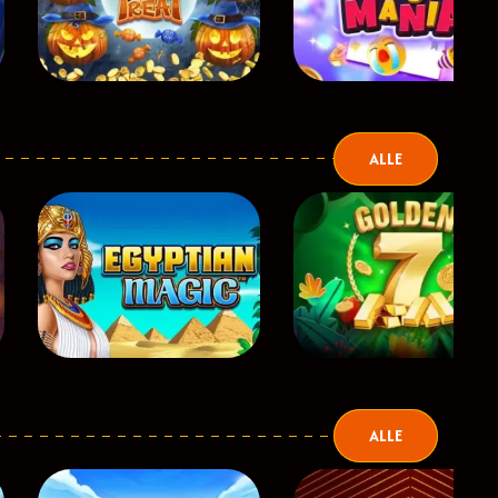
ALLE
ALLE