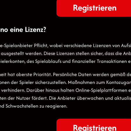
Registrieren
no eine Lizenz?
line-Spielanbieter Pflicht, wobei verschiedene Lizenzen von 
usgestellt werden. Diese Lizenzen stellen sicher, dass die Anb
pielerkonten, des Spielablaufs und finanzieller Transaktionen 
eit hat oberste Priorität. Persönliche Daten werden gemäß de
ionen der Spieler sicherzustellen. Maßnahmen zum Kontozugan
 verhindern. Darüber hinaus halten Online-Spielplattformen e
ten der Nutzer fördert. Die Anbieter überwachen und aktualisi
d Schwachstellen zu reagieren.
Registrieren