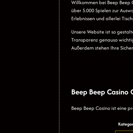
Willkommen bei Beep Beep Ca
über 5.000 Spielen zur Ausw
Erlebnissen und allerlei Tisc
Unsere Website ist so gestalt
Transparenz genauso wichtig
Außerdem stehen Ihre Sicherh
Beep Beep Casino Of
Beep Beep Casino ist eine pr
Kategor