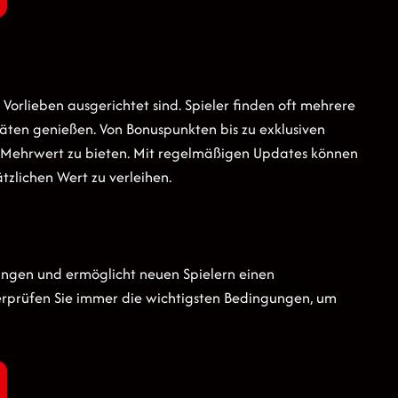
 Vorlieben ausgerichtet sind. Spieler finden oft mehrere
täten genießen. Von Bonuspunkten bis zu exklusiven
n Mehrwert zu bieten. Mit regelmäßigen Updates können
zlichen Wert zu verleihen.
ungen und ermöglicht neuen Spielern einen
berprüfen Sie immer die wichtigsten Bedingungen, um