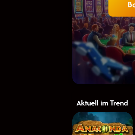
B
Aktuell im Trend