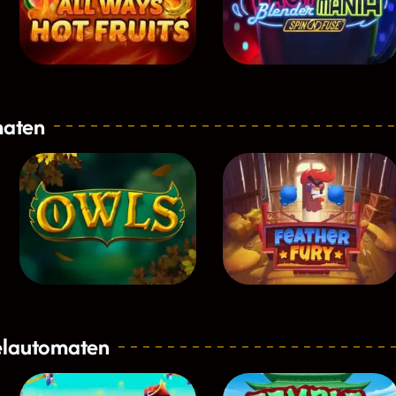
maten
ielautomaten